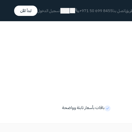
ريق
اتصل بنا
+971 50 699 8455
EN
تسجيل الدخول
ابدأ الآن
باقات بأسعار ثابتة وواضحة