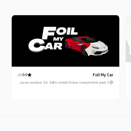
Foil My Car
)
0
(
0.0
Warehouse number 10, 64th street Dubai investment park 2