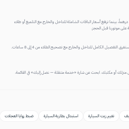
بدأ خدمة التنظيف الداخلي أو الخارجي الأساسية عادةً من نحو 150 درهماً، بينما ترتفع أسعار الباقات الشاملة للداخل والخارج مع التلميع أو طلاء
 على موتورنا قبل الحجز.
يستغرق الغسيل والتلميع الأساسي من ساعة إلى ساعتين، بينما قد يستغرق التفصيل الكامل للداخل والخارج مع تصحيح الطلاء من 4 إلى 8 ساعات.
 إلى منزلك أو مكتبك. ابحث عن شارة «خدمة متنقلة — نصل إليك» في القائمة.
كيف
تغيير زيت السيارة
استبدال بطارية السيارة
ضبط زوايا العجلات