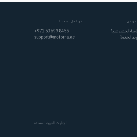
نوني
تواصل معنا
سة الخصوصية
+971 50 699 8455
ط الخدمة
support@motorna.ae
الإمارات العربية المتحدة